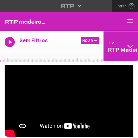
Entrar
Sem Filtros
NO AR
TV
RTP Madei