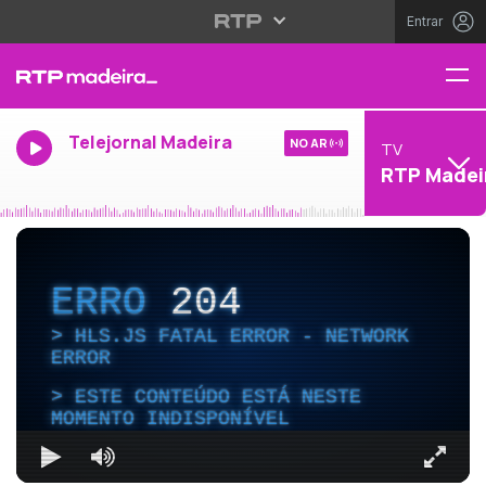
Entrar
Telejornal Madeira
NO AR
TV
RTP Madei
ERRO
204
HLS.JS FATAL ERROR - NETWORK
ERROR
ESTE CONTEÚDO ESTÁ NESTE
MOMENTO INDISPONÍVEL