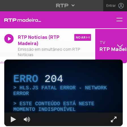
Entrar
RTP Notícias (RTP
NO AR
TV
Madeira)
RTP Madei
Emissão em simultâneo com RTP
Notícias
ERRO
204
HLS.JS FATAL ERROR - NETWORK
ERROR
ESTE CONTEÚDO ESTÁ NESTE
MOMENTO INDISPONÍVEL