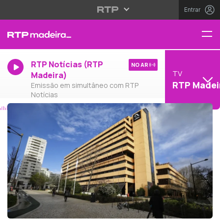
Entrar
RTP Notícias (RTP
NO AR
TV
Madeira)
RTP Madei
Emissão em simultâneo com RTP
Notícias