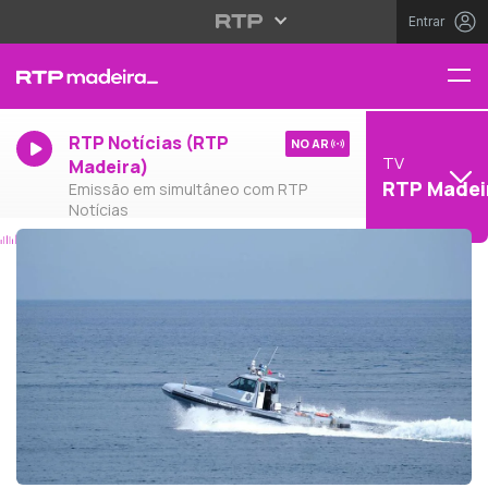
Entrar
RTP Notícias (RTP
NO AR
TV
Madeira)
RTP Madei
Emissão em simultâneo com RTP
Notícias