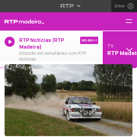
Entrar
RTP Notícias (RTP
NO AR
TV
Madeira)
RTP Madei
Emissão em simultâneo com RTP
Notícias