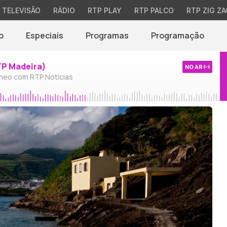
TELEVISÃO
RÁDIO
RTP PLAY
RTP PALCO
RTP ZIG ZA
o
Especiais
Programas
Programação
TP Madeira)
NO AR
neo com RTP Notícias