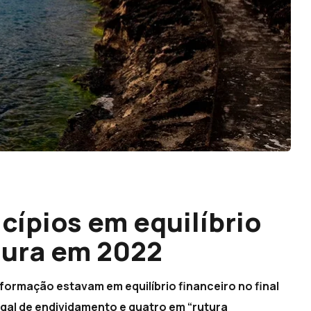
ípios em equilíbrio
tura em 2022
ormação estavam em equilíbrio financeiro no final
egal de endividamento e quatro em “rutura