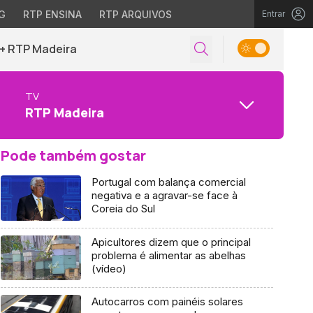
G
RTP ENSINA
RTP ARQUIVOS
Entrar
+ RTP Madeira
TV
RTP Madeira
Pode também gostar
Portugal com balança comercial
negativa e a agravar-se face à
Coreia do Sul
Apicultores dizem que o principal
problema é alimentar as abelhas
(vídeo)
Autocarros com painéis solares