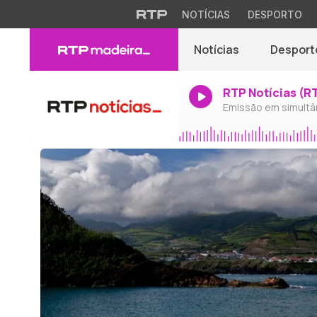
NOTÍCIAS
DESPORTO
Notícias
Desport
RTP Notícias (R
Emissão em simultâ