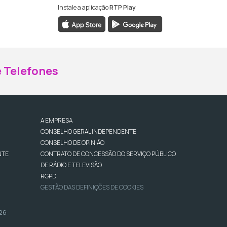
Instale a aplicação
RTP Play
ebook da RTP Madeira
nstagram da RTP Madeira
 Telefones
A EMPRESA
CONSELHO GERAL INDEPENDENTE
CONSELHO DE OPINIÃO
NTE
CONTRATO DE CONCESSÃO DO SERVIÇO PÚBLICO
DE RÁDIO E TELEVISÃO
RGPD
GESTÃO DAS DEFINIÇÕES DE COOKIES
026