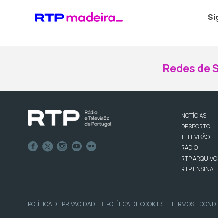
Si
Redes de S
NOTÍCIAS
DESPORTO
TELEVISÃO
RÁDIO
RTP ARQUIVO
RTP ENSINA
POLÍTICA DE PRIVACIDADE
POLÍTICA DE COOKIES
TERMOS E COND
|
|