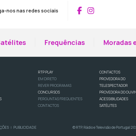
Aceder ao Fac
Aceder ao I
ga-nos nas redes sociais
atélites
Frequências
Moradas e
RTP PLAY
CONTACTOS
EM DIRETO
PROVEDORA DO
REVER PROGRAMAS
TELESPECTADOR
CONCURSOS
PROVEDORA DO OUVI
S
PERGUNTAS FREQUENTES
ACESSIBILIDADES
CONTACTOS
SATÉLITES
IÇÕES
PUBLICIDADE
© RTP, Rádio e Televisão de Portugal 2
|