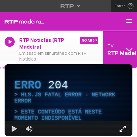
Entrar
RTP Notícias (RTP
NO AR
TV
Madeira)
RTP Madei
Emissão em simultâneo com RTP
Notícias
ERRO
204
HLS.JS FATAL ERROR - NETWORK
ERROR
ESTE CONTEÚDO ESTÁ NESTE
MOMENTO INDISPONÍVEL