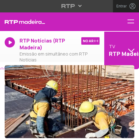
Entrar
RTP Notícias (RTP
NO AR
TV
Madeira)
RTP Madei
Emissão em simultâneo com RTP
Notícias