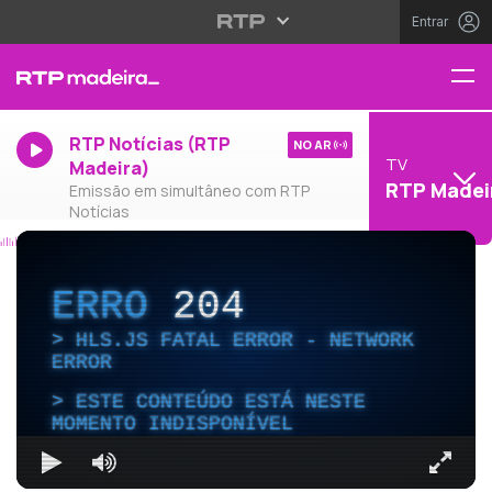
Entrar
RTP Notícias (RTP
NO AR
TV
Madeira)
RTP Madei
Emissão em simultâneo com RTP
Notícias
ERRO
204
HLS.JS FATAL ERROR - NETWORK
ERROR
ESTE CONTEÚDO ESTÁ NESTE
MOMENTO INDISPONÍVEL