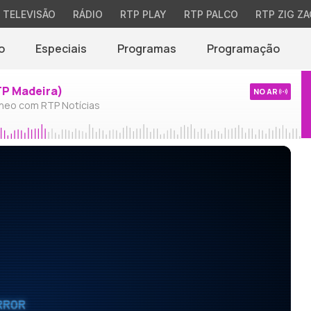
TELEVISÃO
RÁDIO
RTP PLAY
RTP PALCO
RTP ZIG ZA
o
Especiais
Programas
Programação
TP Madeira)
NO AR
neo com RTP Notícias
RROR