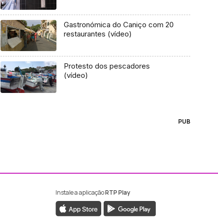
Gastronómica do Caniço com 20
restaurantes (vídeo)
Protesto dos pescadores
(vídeo)
PUB
Instale a aplicação
RTP Play
ebook da RTP Madeira
nstagram da RTP Madeira