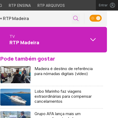
G
RTP ENSINA
RTP ARQUIVOS
Entrar
+ RTP Madeira
TV
RTP Madeira
Pode também gostar
Madeira é destino de referência
para nómadas digitais (vídeo)
Lobo Marinho faz viagens
extraordinárias para compensar
cancelamentos
Grupo AFA lança mais um