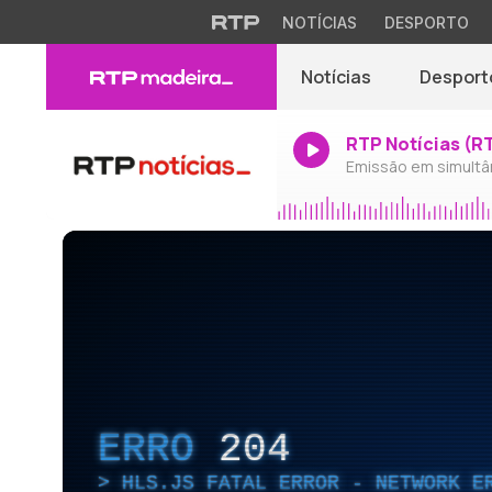
NOTÍCIAS
DESPORTO
Notícias
Desport
RTP Notícias (R
Emissão em simultâ
ERRO
204
HLS.JS FATAL ERROR - NETWORK E