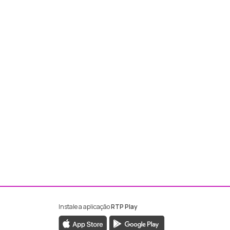
Instale a aplicação
RTP Play
ebook da RTP Madeira
nstagram da RTP Madeira