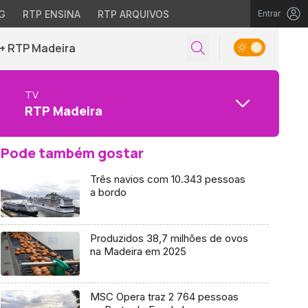
G
RTP ENSINA
RTP ARQUIVOS
Entrar
+ RTP Madeira
TV
RTP Madeira
Pode também gostar
Três navios com 10.343 pessoas
a bordo
Produzidos 38,7 milhões de ovos
na Madeira em 2025
MSC Opera traz 2 764 pessoas