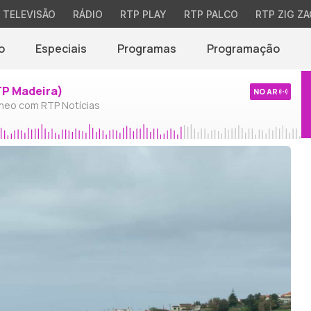
TELEVISÃO
RÁDIO
RTP PLAY
RTP PALCO
RTP ZIG ZA
o
Especiais
Programas
Programação
TP Madeira)
NO AR
neo com RTP Notícias