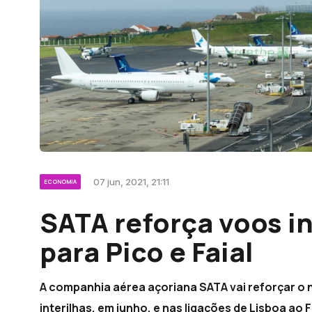
07 jun, 2021, 21:11
ECONOMIA
SATA reforça voos in
para Pico e Faial
A companhia aérea açoriana SATA vai reforçar o 
interilhas, em junho, e nas ligações de Lisboa ao F