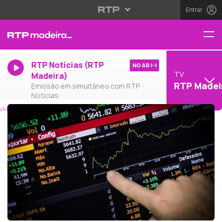
Entrar
RTP Notícias (RTP
NO AR
TV
Madeira)
RTP Madei
Emissão em simultâneo com RTP
Notícias