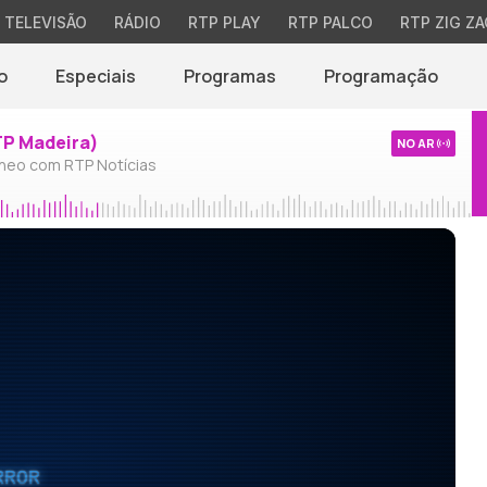
TELEVISÃO
RÁDIO
RTP PLAY
RTP PALCO
RTP ZIG ZA
o
Especiais
Programas
Programação
TP Madeira)
NO AR
neo com RTP Notícias
RROR