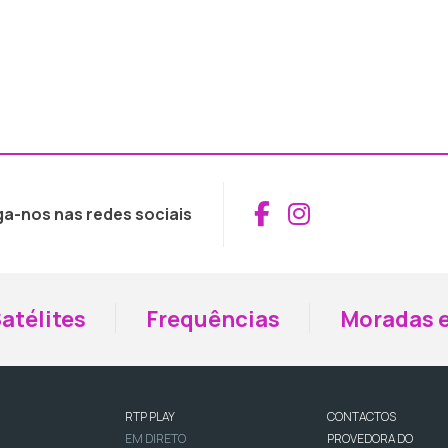
Aceder ao Fac
Aceder ao I
ga-nos nas redes sociais
atélites
Frequências
Moradas e
RTP PLAY
CONTACTOS
EM DIRETO
PROVEDORA DO