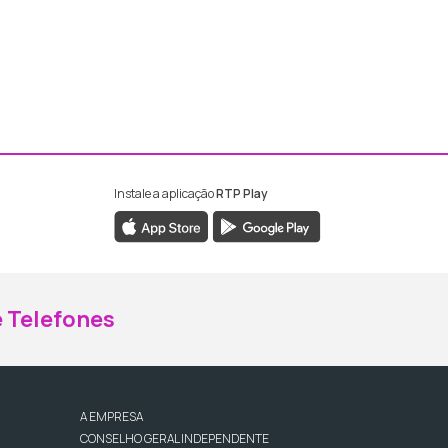
Instale a aplicação
RTP Play
ebook da RTP Madeira
nstagram da RTP Madeira
 Telefones
A EMPRESA
CONSELHO GERAL INDEPENDENTE