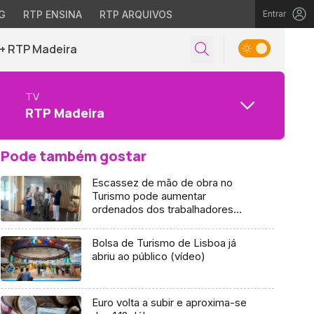
G
RTP ENSINA
RTP ARQUIVOS
Entrar
+ RTP Madeira
TV
RTP Madeira
Pode também gostar
Escassez de mão de obra no
Turismo pode aumentar
ordenados dos trabalhadores
(áudio)
Bolsa de Turismo de Lisboa já
abriu ao público (vídeo)
Euro volta a subir e aproxima-se