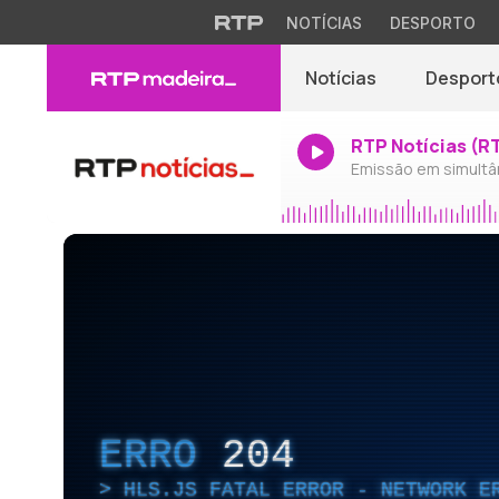
NOTÍCIAS
DESPORTO
Notícias
Desport
RTP Notícias (R
Emissão em simultâ
ERRO
204
HLS.JS FATAL ERROR - NETWORK E