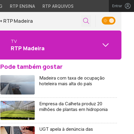
G
RTP ENSINA
RTP ARQUIVOS
Entrar
+ RTP Madeira
TV
RTP Madeira
Pode também gostar
Madeira com taxa de ocupação
hoteleira mais alta do país
Empresa da Calheta produz 20
milhões de plantas em hidroponia
UGT apela à denúncia das