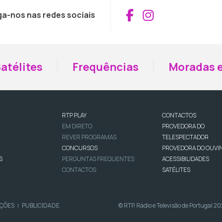
Aceder ao Fac
Aceder ao I
ga-nos nas redes sociais
atélites
Frequências
Moradas e
RTP PLAY
CONTACTOS
EM DIRETO
PROVEDORA DO
REVER PROGRAMAS
TELESPECTADOR
CONCURSOS
PROVEDORA DO OUVI
S
PERGUNTAS FREQUENTES
ACESSIBILIDADES
CONTACTOS
SATÉLITES
IÇÕES
PUBLICIDADE
© RTP, Rádio e Televisão de Portugal 2
|