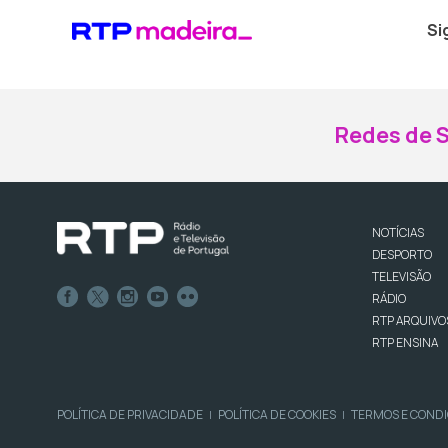
Si
Redes de S
NOTÍCIAS
DESPORTO
TELEVISÃO
RÁDIO
RTP ARQUIVO
RTP ENSINA
POLÍTICA DE PRIVACIDADE
POLÍTICA DE COOKIES
TERMOS E COND
|
|