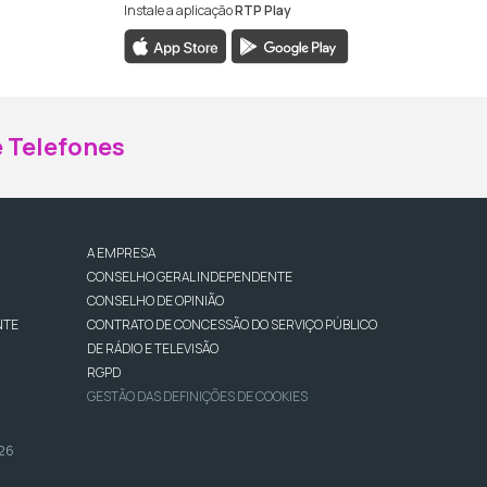
Instale a aplicação
RTP Play
ebook da RTP Madeira
nstagram da RTP Madeira
 Telefones
A EMPRESA
CONSELHO GERAL INDEPENDENTE
CONSELHO DE OPINIÃO
NTE
CONTRATO DE CONCESSÃO DO SERVIÇO PÚBLICO
DE RÁDIO E TELEVISÃO
RGPD
GESTÃO DAS DEFINIÇÕES DE COOKIES
026