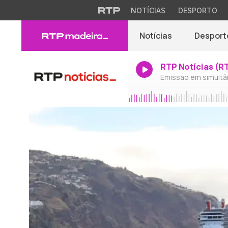
NOTÍCIAS
DESPORTO
Notícias
Desport
RTP Notícias (R
Emissão em simultâ