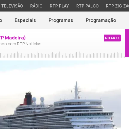
TELEVISÃO
RÁDIO
RTP PLAY
RTP PALCO
RTP ZIG ZA
o
Especiais
Programas
Programação
TP Madeira)
NO AR
neo com RTP Notícias