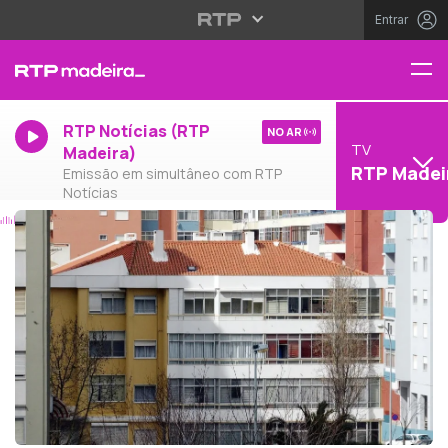
Entrar
RTP Notícias (RTP
NO AR
TV
Madeira)
RTP Madei
Emissão em simultâneo com RTP
Notícias