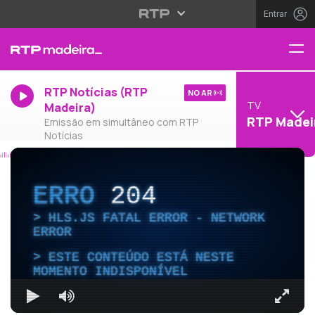
Entrar
RTP Notícias (RTP
NO AR
TV
Madeira)
RTP Madei
Emissão em simultâneo com RTP
Notícias
ERRO
204
HLS.JS FATAL ERROR - NETWORK
ERROR
ESTE CONTEÚDO ESTÁ NESTE
MOMENTO INDISPONÍVEL