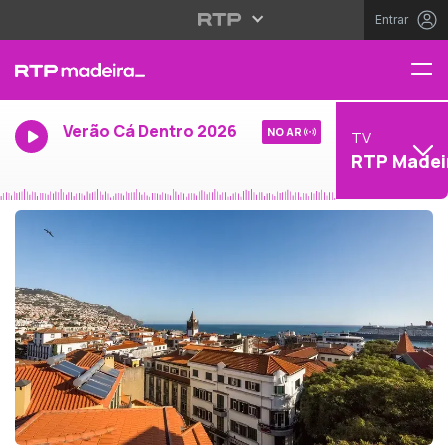
Entrar
Verão Cá Dentro 2026
NO AR
TV
RTP Madei