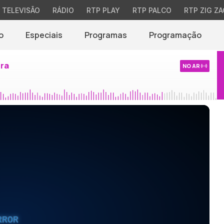
TELEVISÃO
RÁDIO
RTP PLAY
RTP PALCO
RTP ZIG ZA
o
Especiais
Programas
Programação
ira
NO AR
RROR