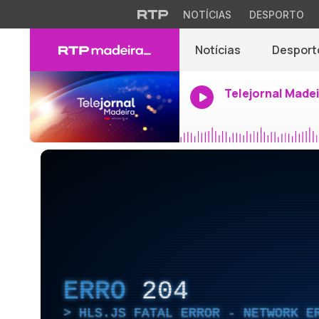
NOTÍCIAS
DESPORTO
Notícias
Desport
Telejornal Made
ERRO
204
HLS.JS FATAL ERROR - NETWORK E