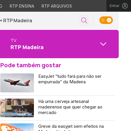
G
RTP ENSINA
RTP ARQUIVOS
Entrar
+ RTP Madeira
TV
RTP Madeira
Pode também gostar
EasyJet “tudo fará para não ser
empurrada” da Madeira
Há uma cerveja artesanal
madeirense que quer chegar ao
mercado
Greve da easyjet sem efeitos na