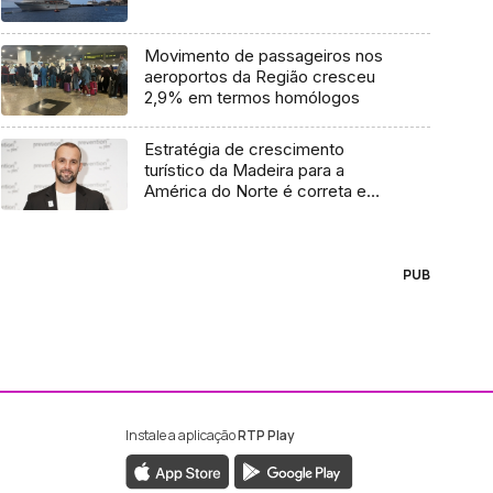
Movimento de passageiros nos
aeroportos da Região cresceu
2,9% em termos homólogos
Estratégia de crescimento
turístico da Madeira para a
América do Norte é correta e
pode ainda dar mais frutos
(áudio)
PUB
Instale a aplicação
RTP Play
ebook da RTP Madeira
nstagram da RTP Madeira