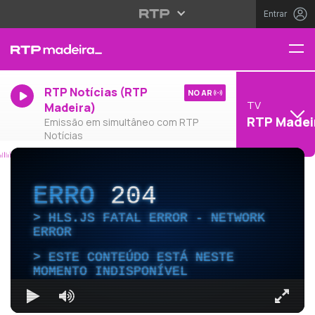
Entrar
RTP Notícias (RTP
NO AR
TV
Madeira)
RTP Madei
Emissão em simultâneo com RTP
Notícias
ERRO
204
HLS.JS FATAL ERROR - NETWORK
ERROR
ESTE CONTEÚDO ESTÁ NESTE
MOMENTO INDISPONÍVEL