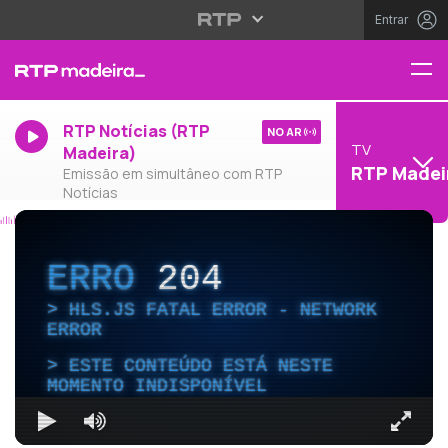
Entrar
RTP Notícias (RTP
NO AR
TV
Madeira)
RTP Madei
Emissão em simultâneo com RTP
Notícias
ERRO
204
HLS.JS FATAL ERROR - NETWORK
ERROR
ESTE CONTEÚDO ESTÁ NESTE
MOMENTO INDISPONÍVEL