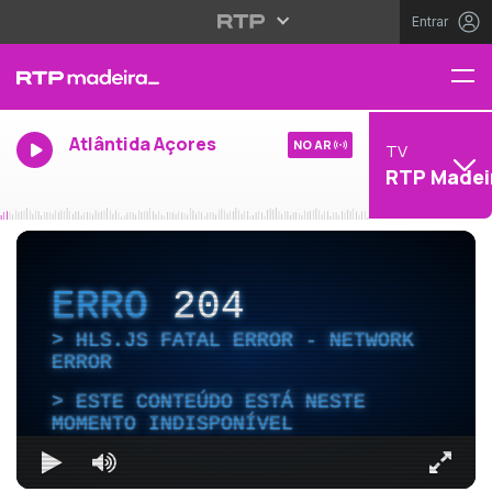
Entrar
Atlântida Açores
NO AR
TV
RTP Madei
ERRO
204
HLS.JS FATAL ERROR - NETWORK
ERROR
ESTE CONTEÚDO ESTÁ NESTE
MOMENTO INDISPONÍVEL