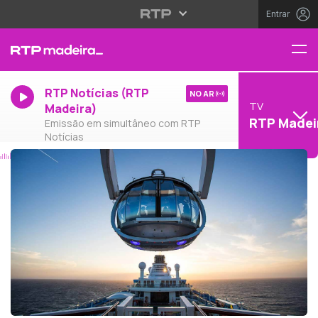
Entrar
RTP Notícias (RTP
NO AR
TV
Madeira)
RTP Madei
Emissão em simultâneo com RTP
Notícias