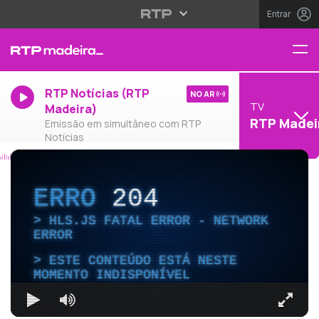
Entrar
RTP Notícias (RTP
NO AR
TV
Madeira)
RTP Madei
Emissão em simultâneo com RTP
Notícias
ERRO
204
HLS.JS FATAL ERROR - NETWORK
ERROR
ESTE CONTEÚDO ESTÁ NESTE
MOMENTO INDISPONÍVEL