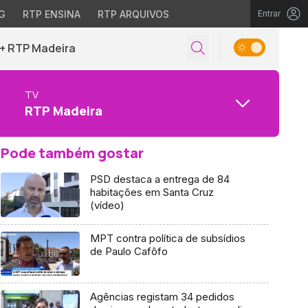
G
RTP ENSINA
RTP ARQUIVOS
Entrar
+ RTP Madeira
TV
RTP Madeira
Pode também gostar
PSD destaca a entrega de 84
habitações em Santa Cruz
(vídeo)
MPT contra política de subsídios
de Paulo Cafôfo
Agências registam 34 pedidos