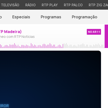
TELEVISÃO
RÁDIO
RTP PLAY
RTP PALCO
RTP ZIG ZA
o
Especiais
Programas
Programação
TP Madeira)
NO AR
neo com RTP Notícias
RROR