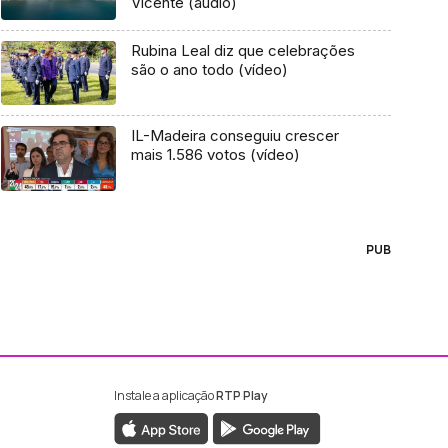
Vicente (áudio)
Rubina Leal diz que celebrações
são o ano todo (vídeo)
IL-Madeira conseguiu crescer
mais 1.586 votos (vídeo)
PUB
Instale a aplicação
RTP Play
ebook da RTP Madeira
nstagram da RTP Madeira