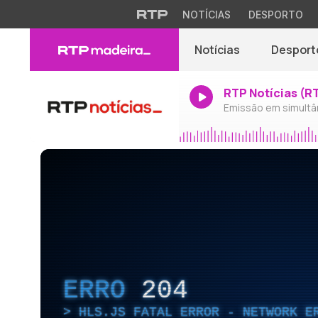
NOTÍCIAS
DESPORTO
Notícias
Desport
RTP Notícias (R
Emissão em simultâ
ERRO
204
HLS.JS FATAL ERROR - NETWORK E