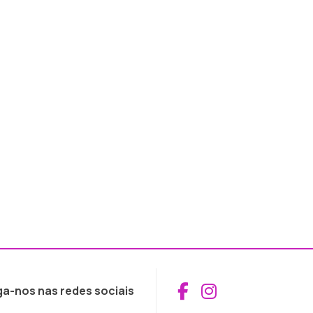
Aceder ao Fac
Aceder ao I
ga-nos nas redes sociais