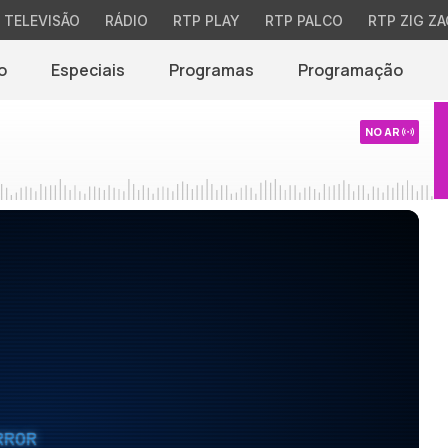
TELEVISÃO
RÁDIO
RTP PLAY
RTP PALCO
RTP ZIG ZA
o
Especiais
Programas
Programação
NO AR
RROR