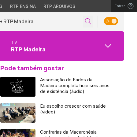
G
RTP ENSINA
RTP ARQUIVOS
Entrar
+ RTP Madeira
TV
RTP Madeira
Pode também gostar
Associação de Fados da
Madeira completa hoje seis anos
de existência (áudio)
Eu escolho crescer com saúde
(vídeo)
Confrarias da Macaronésia