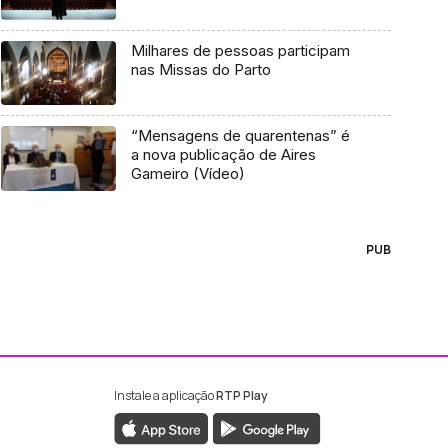
Milhares de pessoas participam
nas Missas do Parto
“Mensagens de quarentenas” é
a nova publicação de Aires
Gameiro (Vídeo)
PUB
Instale a aplicação
RTP Play
ebook da RTP Madeira
nstagram da RTP Madeira