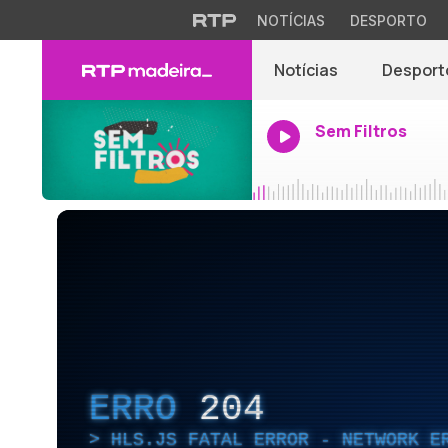
NOTÍCIAS
DESPORTO
Notícias
Desport
Sem Filtros
ERRO
204
HLS.JS FATAL ERROR - NETWORK E