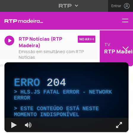
Entrar
RTP Notícias (RTP
NO AR
TV
Madeira)
RTP Madei
Emissão em simultâneo com RTP
Notícias
ERRO
204
HLS.JS FATAL ERROR - NETWORK
ERROR
ESTE CONTEÚDO ESTÁ NESTE
MOMENTO INDISPONÍVEL