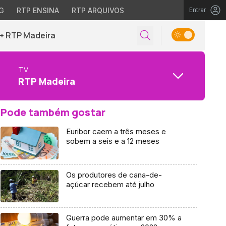
G
RTP ENSINA
RTP ARQUIVOS
Entrar
+ RTP Madeira
TV
RTP Madeira
Pode também gostar
Euribor caem a três meses e
sobem a seis e a 12 meses
Os produtores de cana-de-
açúcar recebem até julho
Guerra pode aumentar em 30% a