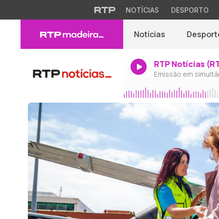
NOTÍCIAS
DESPORTO
Notícias
Desport
RTP Notícias (R
Emissão em simultâ