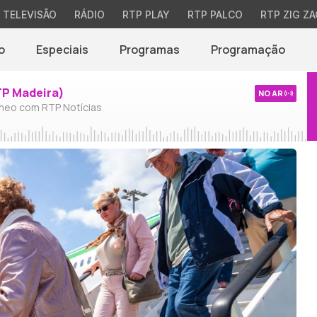
TELEVISÃO
RÁDIO
RTP PLAY
RTP PALCO
RTP ZIG ZA
o
Especiais
Programas
Programação
TP Madeira)
NO AR
neo com RTP Notícias