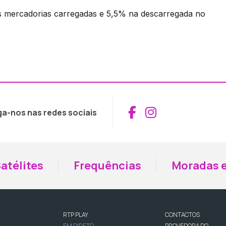
 mercadorias carregadas e 5,5% na descarregada no
Aceder ao Fac
Aceder ao I
ga-nos nas redes sociais
atélites
Frequências
Moradas e
RTP PLAY
CONTACTOS
EM DIRETO
PROVEDORA DO