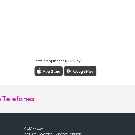
Instale a aplicação
RTP Play
ebook da RTP Madeira
nstagram da RTP Madeira
 Telefones
A EMPRESA
CONSELHO GERAL INDEPENDENTE