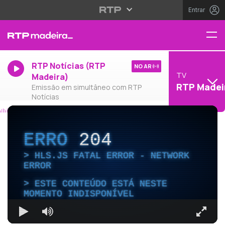
Entrar
RTP Notícias (RTP
NO AR
TV
Madeira)
RTP Madei
Emissão em simultâneo com RTP
Notícias
ERRO
204
HLS.JS FATAL ERROR - NETWORK
ERROR
ESTE CONTEÚDO ESTÁ NESTE
MOMENTO INDISPONÍVEL