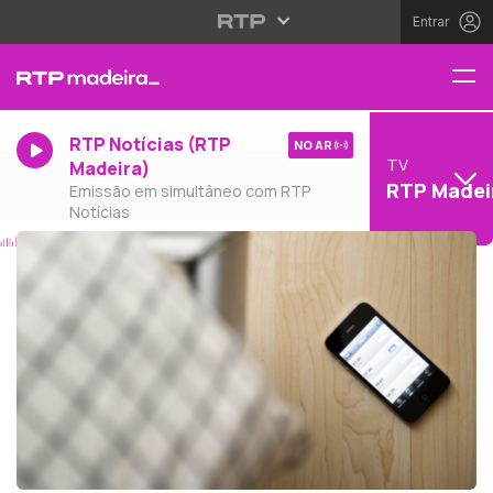
Entrar
RTP Notícias (RTP
NO AR
TV
Madeira)
RTP Madei
Emissão em simultâneo com RTP
Notícias