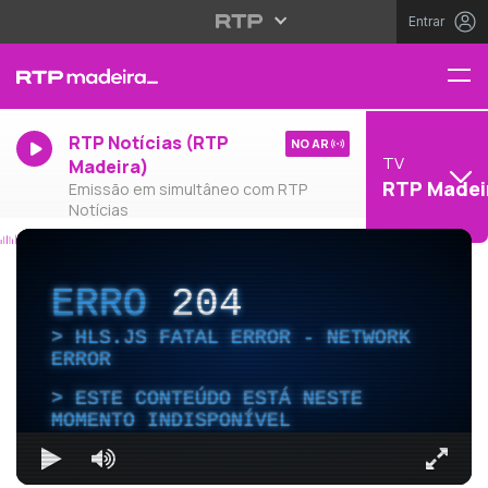
Entrar
RTP Notícias (RTP
NO AR
TV
Madeira)
RTP Madei
Emissão em simultâneo com RTP
Notícias
ERRO
204
HLS.JS FATAL ERROR - NETWORK
ERROR
ESTE CONTEÚDO ESTÁ NESTE
MOMENTO INDISPONÍVEL