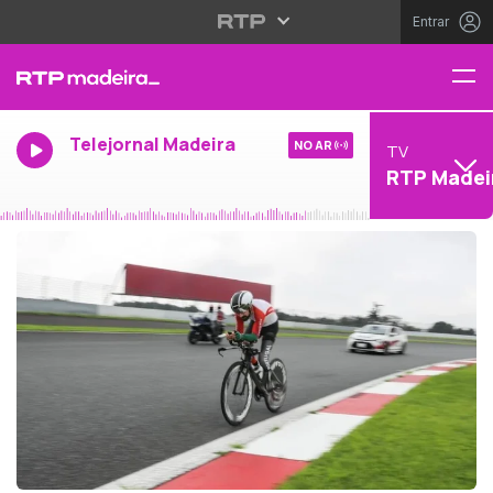
Entrar
Telejornal Madeira
NO AR
TV
RTP Madei