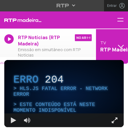
Entrar
RTP Notícias (RTP
NO AR
TV
Madeira)
RTP Madei
Emissão em simultâneo com RTP
Notícias
ERRO
204
HLS.JS FATAL ERROR - NETWORK
ERROR
ESTE CONTEÚDO ESTÁ NESTE
MOMENTO INDISPONÍVEL