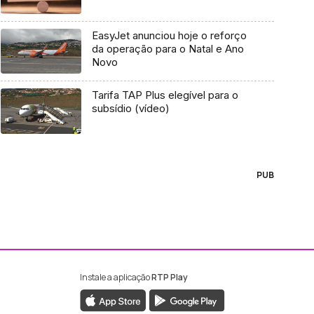
EasyJet anunciou hoje o reforço
da operação para o Natal e Ano
Novo
Tarifa TAP Plus elegível para o
subsídio (vídeo)
PUB
Instale a aplicação
RTP Play
ebook da RTP Madeira
nstagram da RTP Madeira