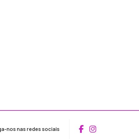
Aceder ao Fac
Aceder ao I
ga-nos nas redes sociais