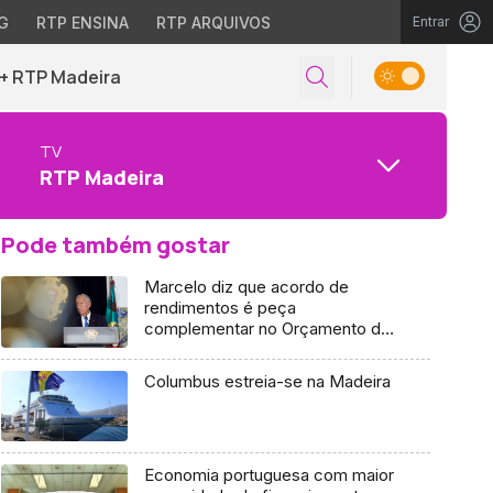
G
RTP ENSINA
RTP ARQUIVOS
Entrar
+ RTP Madeira
TV
RTP Madeira
Pode também gostar
Marcelo diz que acordo de
rendimentos é peça
complementar no Orçamento do
Estado (vídeo)
Columbus estreia-se na Madeira
Economia portuguesa com maior