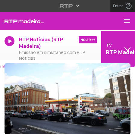
Entrar
RTP Notícias (RTP
NO AR
TV
Madeira)
RTP Madei
Emissão em simultâneo com RTP
Notícias