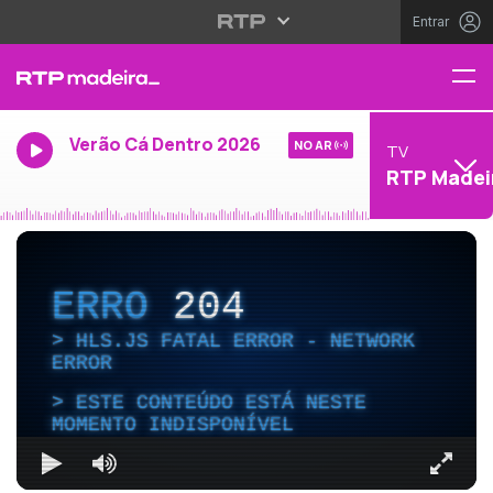
Entrar
Verão Cá Dentro 2026
NO AR
TV
RTP Madei
ERRO
204
HLS.JS FATAL ERROR - NETWORK
ERROR
ESTE CONTEÚDO ESTÁ NESTE
MOMENTO INDISPONÍVEL