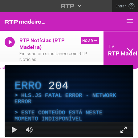
Entrar
RTP Notícias (RTP
NO AR
TV
Madeira)
RTP Madei
Emissão em simultâneo com RTP
Notícias
ERRO
204
HLS.JS FATAL ERROR - NETWORK
ERROR
ESTE CONTEÚDO ESTÁ NESTE
MOMENTO INDISPONÍVEL