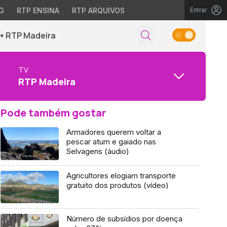
G
RTP ENSINA
RTP ARQUIVOS
Entrar
+ RTP Madeira
TV
RTP Madeira
Pode também gostar
Armadores querem voltar a
pescar atum e gaiado nas
Selvagens (áudio)
Agricultores elogiam transporte
gratuito dos produtos (vídeo)
Número de subsídios por doença