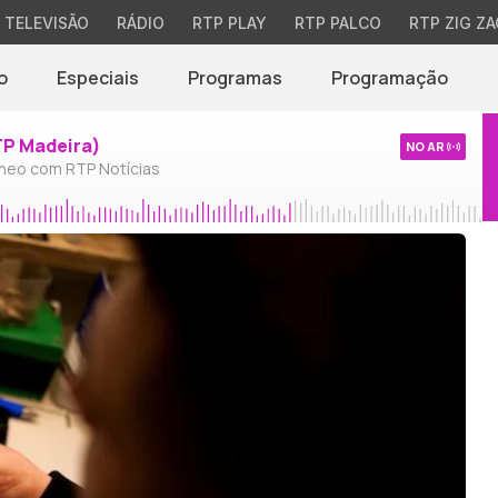
TELEVISÃO
RÁDIO
RTP PLAY
RTP PALCO
RTP ZIG ZA
o
Especiais
Programas
Programação
TP Madeira)
NO AR
neo com RTP Notícias