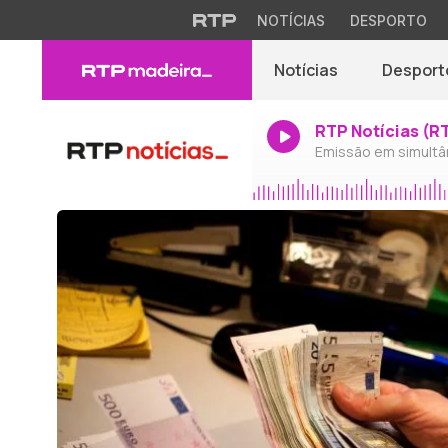
NOTÍCIAS
DESPORTO
Notícias
Desport
RTP Notícias (R
Emissão em simultâ