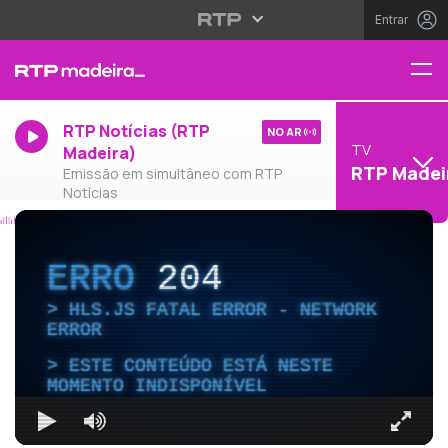
Entrar
RTP Notícias (RTP
NO AR
TV
Madeira)
RTP Madei
Emissão em simultâneo com RTP
Notícias
ERRO
204
HLS.JS FATAL ERROR - NETWORK
ERROR
ESTE CONTEÚDO ESTÁ NESTE
MOMENTO INDISPONÍVEL