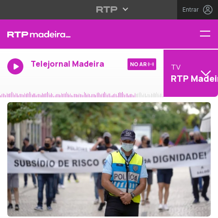
Entrar
Telejornal Madeira
NO AR
TV
RTP Madei