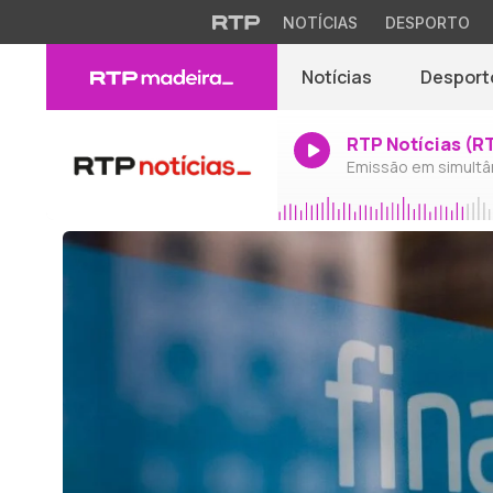
NOTÍCIAS
DESPORTO
Notícias
Desport
RTP Notícias (R
Emissão em simultâ