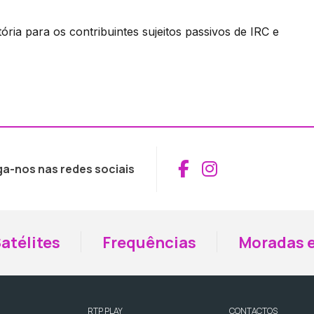
ria para os contribuintes sujeitos passivos de IRC e
Aceder ao Fac
Aceder ao I
ga-nos nas redes sociais
atélites
Frequências
Moradas e
RTP PLAY
CONTACTOS