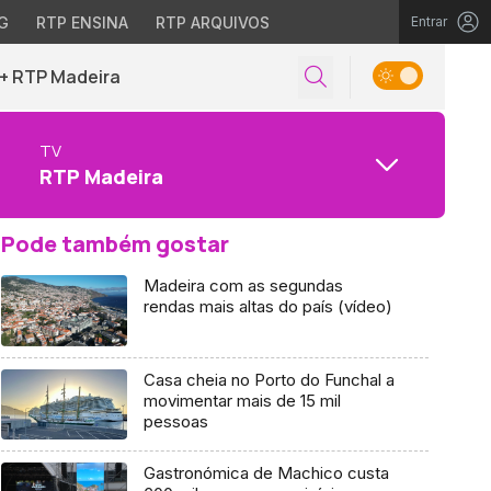
G
RTP ENSINA
RTP ARQUIVOS
Entrar
+ RTP Madeira
TV
RTP Madeira
Pode também gostar
Madeira com as segundas
rendas mais altas do país (vídeo)
Casa cheia no Porto do Funchal a
movimentar mais de 15 mil
pessoas
Gastronómica de Machico custa