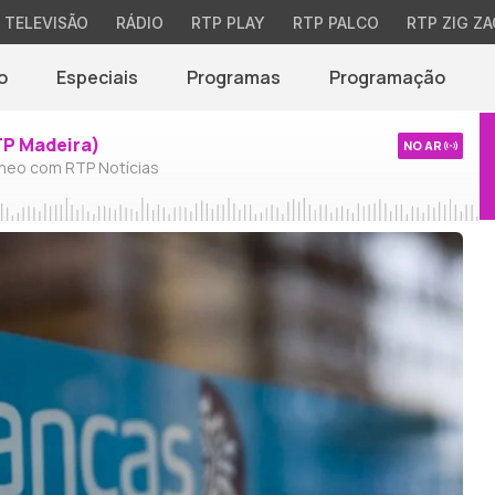
TELEVISÃO
RÁDIO
RTP PLAY
RTP PALCO
RTP ZIG ZA
o
Especiais
Programas
Programação
TP Madeira)
NO AR
neo com RTP Notícias