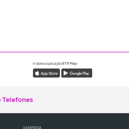
Instale a aplicação
RTP Play
ebook da RTP Madeira
nstagram da RTP Madeira
 Telefones
A EMPRESA