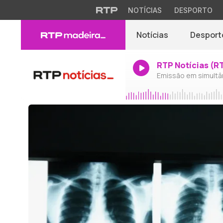
NOTÍCIAS
DESPORTO
Notícias
Desport
RTP Notícias (R
Emissão em simultâ