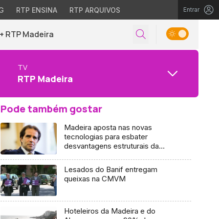
G
RTP ENSINA
RTP ARQUIVOS
Entrar
+ RTP Madeira
TV
RTP Madeira
Pode também gostar
Madeira aposta nas novas
tecnologias para esbater
desvantagens estruturais da
região
Lesados do Banif entregam
queixas na CMVM
Hoteleiros da Madeira e do