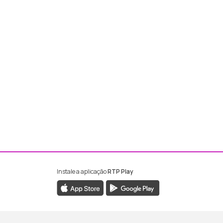
Instale a aplicação
RTP Play
ebook da RTP Madeira
nstagram da RTP Madeira