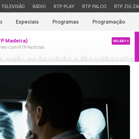
TELEVISÃO
RÁDIO
RTP PLAY
RTP PALCO
RTP ZIG ZA
o
Especiais
Programas
Programação
TP Madeira)
NO AR
neo com RTP Notícias