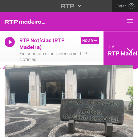
Entrar
RTP Notícias (RTP
NO AR
TV
Madeira)
RTP Madei
Emissão em simultâneo com RTP
Notícias