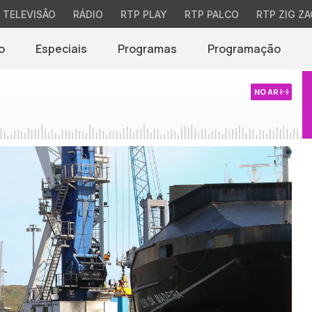
TELEVISÃO
RÁDIO
RTP PLAY
RTP PALCO
RTP ZIG ZA
o
Especiais
Programas
Programação
NO AR