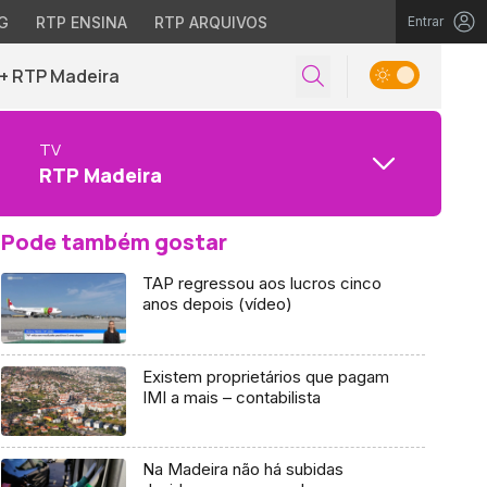
G
RTP ENSINA
RTP ARQUIVOS
Entrar
+ RTP Madeira
TV
RTP Madeira
Pode também gostar
TAP regressou aos lucros cinco
anos depois (vídeo)
Existem proprietários que pagam
IMI a mais – contabilista
Na Madeira não há subidas