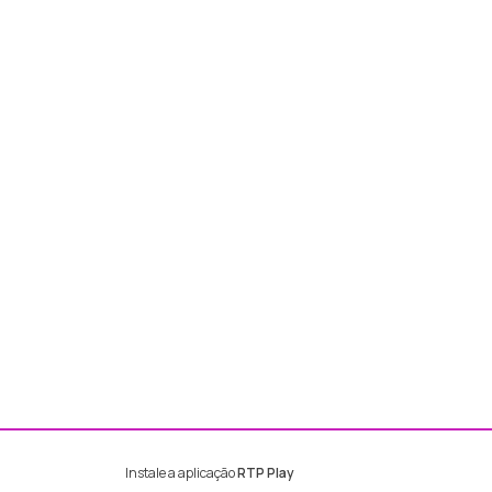
Instale a aplicação
RTP Play