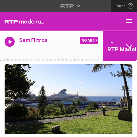
Entrar
Sem Filtros
NO AR
TV
RTP Madei