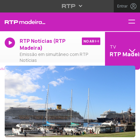
Entrar
RTP Notícias (RTP
NO AR
TV
Madeira)
RTP Madei
Emissão em simultâneo com RTP
Notícias