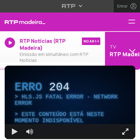
Entrar
RTP Notícias (RTP
NO AR
TV
Madeira)
RTP Madei
Emissão em simultâneo com RTP
Notícias
ERRO
204
HLS.JS FATAL ERROR - NETWORK
ERROR
ESTE CONTEÚDO ESTÁ NESTE
MOMENTO INDISPONÍVEL