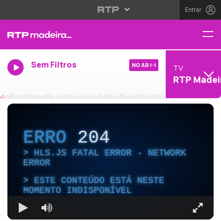
Entrar
Sem Filtros
NO AR
TV
RTP Madei
ERRO
204
HLS.JS FATAL ERROR - NETWORK
ERROR
ESTE CONTEÚDO ESTÁ NESTE
MOMENTO INDISPONÍVEL