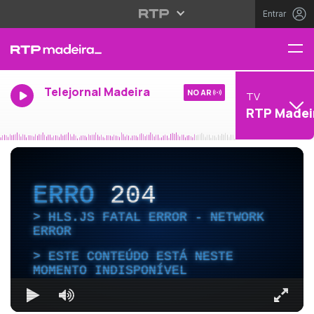
Entrar
Telejornal Madeira
NO AR
TV
RTP Madei
ERRO
204
HLS.JS FATAL ERROR - NETWORK
ERROR
ESTE CONTEÚDO ESTÁ NESTE
MOMENTO INDISPONÍVEL