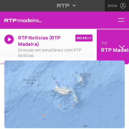
Entrar
RTP Notícias (RTP
NO AR
TV
Madeira)
RTP Madei
Emissão em simultâneo com RTP
Notícias